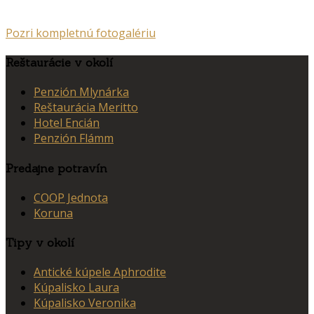
Pozri kompletnú fotogalériu
Reštaurácie v okolí
Penzión Mlynárka
Reštaurácia Meritto
Hotel Encián
Penzión Flámm
Predajne potravín
COOP Jednota
Koruna
Tipy v okolí
Antické kúpele Aphrodite
Kúpalisko Laura
Kúpalisko Veronika