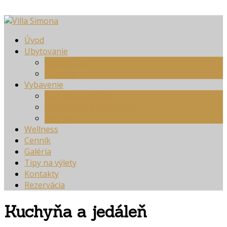
Úvod
Ubytovanie
Ubytovanie
Kúpeľne
Vybavenie
Kuchyňa a jedáleň
Spoločenská miestnosť
Záhrada
Wellness
Cenník
Galéria
Tipy na výlety
Kontakty
Rezervácia
Kuchyňa a jedáleň