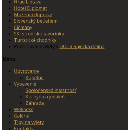
Hrad Lietava
Hotel Diplomat
Múzeum dopravy
Slovenský betlehem
Čičmany
SKI stredisko Javorinka
Turistické chodníky
Pozri tipy na výlety v
OOCR Rajecká dolina
Menu
Ubytovanie
Kúpeľne
Vybavenie
Spoločenská miestnosť
Kuchyňa a jedáleň
Záhrada
Wellness
Galéria
Tipy na výlety
Kontakty